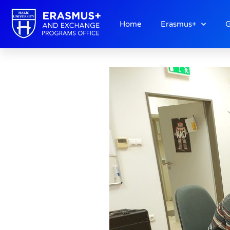
Home
Erasmus+
G