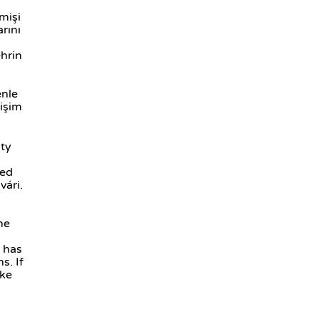
mişi
rını
ehrin
enle
ğişim
ity
ted
vári.
he
e has
s. If
ike