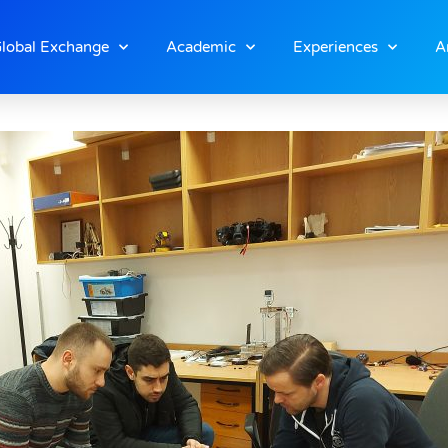
lobal Exchange
Academic
Experiences
A