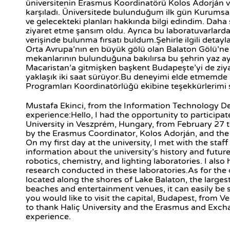
üniversitenin Erasmus Koordinatörü Kolos Adorján ve 
karşıladı. Üniversitede bulunduğum ilk gün Kurumsal İ
ve gelecekteki planları hakkında bilgi edindim. Daha
ziyaret etme şansım oldu. Ayrıca bu laboratuvarlarda
verişinde bulunma fırsatı buldum.Şehirle ilgili detay
Orta Avrupa’nın en büyük gölü olan Balaton Gölü’ne 
mekanlarının bulunduğuna bakılırsa bu şehrin yaz aylar
Macaristan’a gitmişken başkent Budapeşte’yi de ziy
yaklaşık iki saat sürüyor.Bu deneyimi elde etmemde 
Programları Koordinatörlüğü ekibine teşekkürlerimi
Mustafa Ekinci, from the Information Technology Dep
experience:Hello, I had the opportunity to participa
University in Veszprém, Hungary, from February 27 to
by the Erasmus Coordinator, Kolos Adorján, and the 
On my first day at the university, I met with the st
information about the university’s history and future 
robotics, chemistry, and lighting laboratories. I al
research conducted in these laboratories.As for the c
located along the shores of Lake Balaton, the largest
beaches and entertainment venues, it can easily be s
you would like to visit the capital, Budapest, from V
to thank Haliç University and the Erasmus and Exc
experience.