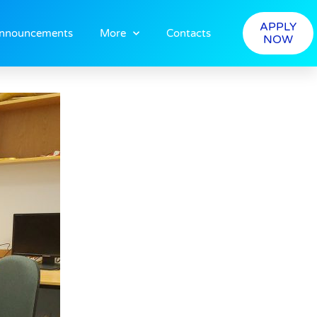
APPLY
nnouncements
More
Contacts
NOW