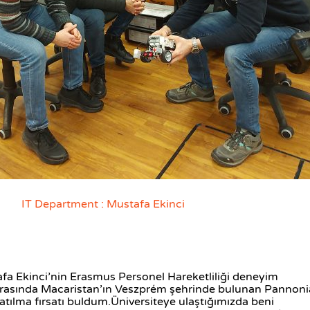
IT Department : Mustafa Ekinci
afa Ekinci’nin Erasmus Personel Hareketliliği deneyim
 arasında Macaristan’ın Veszprém şehrinde bulunan Pannoni
atılma fırsatı buldum.Üniversiteye ulaştığımızda beni