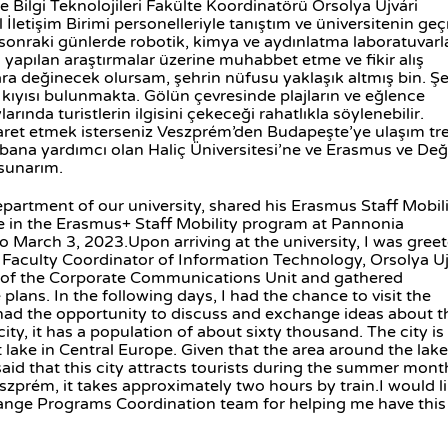
Bilgi Teknolojileri Fakülte Koordinatörü Orsolya Ujvári
letişim Birimi personelleriyle tanıştım ve üniversitenin geç
 sonraki günlerde robotik, kimya ve aydınlatma laboratuvarla
 yapılan araştırmalar üzerine muhabbet etme ve fikir alış
lara değinecek olursam, şehrin nüfusu yaklaşık altmış bin. Ş
kıyısı bulunmakta. Gölün çevresinde plajların ve eğlence
ında turistlerin ilgisini çekeceği rahatlıkla söylenebilir.
aret etmek isterseniz Veszprém’den Budapeşte’ye ulaşım tr
bana yardımcı olan Haliç Üniversitesi’ne ve Erasmus ve De
 sunarım.
artment of our university, shared his Erasmus Staff Mobil
te in the Erasmus+ Staff Mobility program at Pannonia
 March 3, 2023.Upon arriving at the university, I was gree
Faculty Coordinator of Information Technology, Orsolya Uj
aff of the Corporate Communications Unit and gathered
plans. In the following days, I had the chance to visit the
so had the opportunity to discuss and exchange ideas about t
ity, it has a population of about sixty thousand. The city is
 lake in Central Europe. Given that the area around the lak
aid that this city attracts tourists during the summer month
eszprém, it takes approximately two hours by train.I would l
hange Programs Coordination team for helping me have this